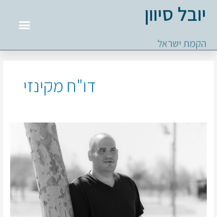
ילוג
יובל סיוון
תוכן
תפריט
הקמת ישראל
דו"ח מקינזי
"המחסור
במורים
אינו
דבר
חדש
לאיש"
|
דעה