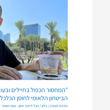
הכפול
בחיילים
ובעובדי
הייטק
מדגיש
את
הקשר
בין
הביטחון
הלאומי
לחוסן
הכלכלי-טכנולוגי
של
ישראל"
"המחסור הכפול בחיילים ובעוב
הביטחון הלאומי לחוסן הכלכלי
כתיבת תגובה
/
בלוג
/
יובל לייכנר סיוון - צוות האתר