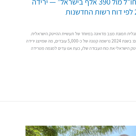
יובל סיון: “440 אלף עובדים בחו"ל מול 390 אלף בישראל” — ירידה
קורא את דוח רשות החדשנות לשנת 2025, מתגלית תמונת מצב מדאיגה במיוחד של תעשיית ההייטק הישראלית.
לראשונה מזה עשור חווה הענף ירידה במספר העובדים: בשנת 2024 נרשמה קטנה של כ-5,000 עובדים, מה שמייצג ירידה
ל ההייטק הישראלי את כוח העבודה שלו, כעת אנו עדים למגמה מטרידה