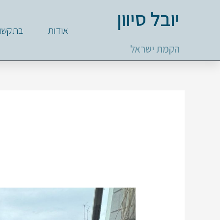
ילוג
יובל סיוון
תוכן
אודות
בתקשו
הקמת ישראל
יובל
סיון:
“440