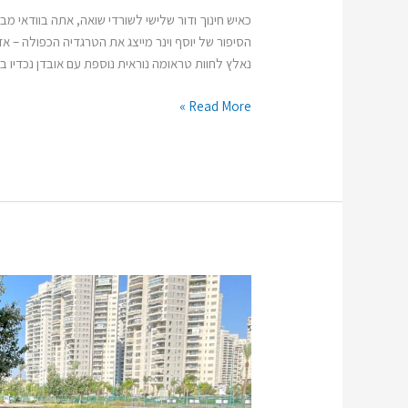
כאיש חינוך ודור שלישי לשורדי שואה, אתה בוודאי מ
הסיפור של יוסף וינר מייצג את הטרגדיה הכפולה – א
נאלץ לחוות טראומה נוראית נוספת עם אובדן נכדיו ב-7/10. המילים שהשאיר, המתארות את תחושת החזרה לאימי העבר
Read More »
יובל
סיון:
"המלחמה
בעזה
מעמיקה
את