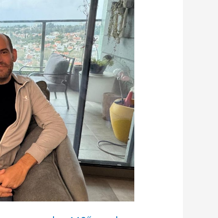
אלף
עובדים
בחו"ל
מול
390
אלף
בישראל”
—
ירידה
של
5,000
אנשי
הייטק
ב-2024
לפי
דוח
רשות
החדשנות