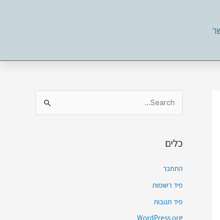
ר
S
e
a
כלים
r
c
התחבר
h
פיד רשומות
f
פיד תגובות
o
WordPress.org